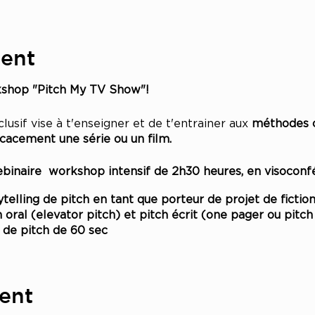
vent
kshop "Pitch My TV Show"!
usif vise à t'enseigner et de t'entrainer aux
méthodes cl
icacement une série ou un film.
inaire workshop intensif de 2h30 heures, en visoconf
telling de pitch en tant que porteur de projet de fictio
 oral (elevator pitch) et pitch écrit (one pager ou pitc
 de pitch de 60 sec
e valeur de 24,50€
vent
s inscrits: Une consultation personnalisée sur votre pro