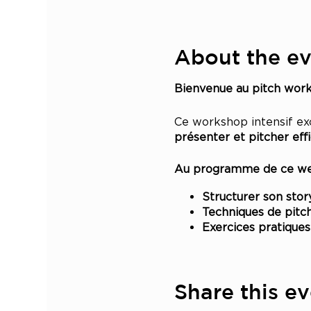
About the e
Bienvenue au pitch wor
Ce workshop intensif excl
présenter et pitcher eff
Au programme de ce web
Structurer son story
Techniques de pitch
Exercices pratiques
BONUS
1 guide offert d'un
Share this e
Pour les 10 premier