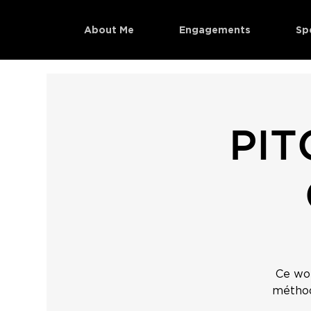
About Me
Engagements
Sp
PIT
Ce wor
méthod