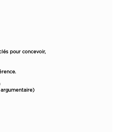
és pour concevoir,
érence.
n
h argumentaire)
jet avec Patience Priso,