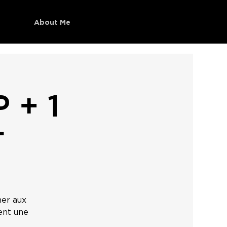
About Me
 + 1
T
ner aux
ent une