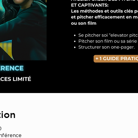
tion
0
onférence